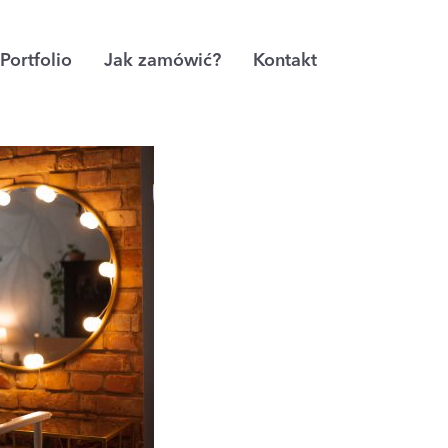
Portfolio
Jak zamówić?
Kontakt