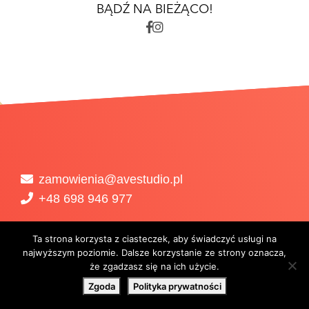
BĄDŹ NA BIEŻĄCO!
zamowienia@avestudio.pl
+48 698 946 977
Ta strona korzysta z ciasteczek, aby świadczyć usługi na
najwyższym poziomie. Dalsze korzystanie ze strony oznacza,
że zgadzasz się na ich użycie.
Zgoda
Polityka prywatności