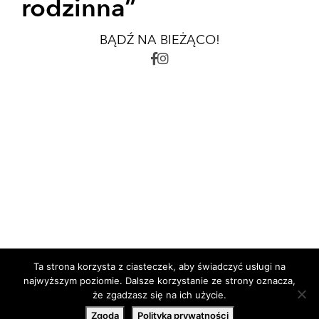
rodzinna”
BĄDŹ NA BIEŻĄCO!
zamowienia@avestudio.pl
+48 698 946 977
Ta strona korzysta z ciasteczek, aby świadczyć usługi na
najwyższym poziomie. Dalsze korzystanie ze strony oznacza,
że zgadzasz się na ich użycie.
Zgoda
Polityka prywatności